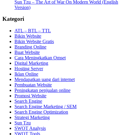
Sun Tzu – The Art of War On Modern World (English
Version)
Kategori
ATL – BTL – TTL
Bikin Website
Bikin Website Gratis
Branding Online
Buat Website
Cara Meningkatkan Omset
Digital Marketing
Hosting Server
Iklan Online
Mendapatkan uang dari internet
Pembuatan Website
Peningkatan penjualan online
Promosi Website
Search Engine
Search Engine Marketing / SEM
Search Engine Optimization
Strategi Marketing
Sun Tzu
SWOT Analysis
SWOT Tools