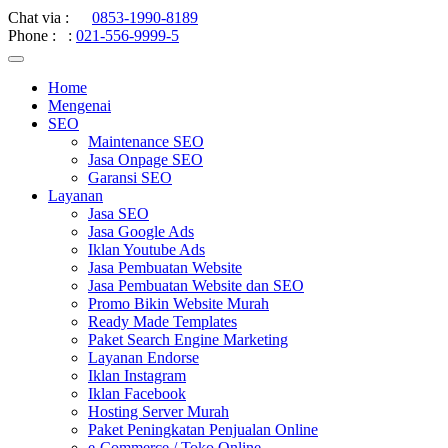
Chat via :
0853-1990-8189
Phone :
:
021-556-9999-5
Home
Mengenai
SEO
Maintenance SEO
Jasa Onpage SEO
Garansi SEO
Layanan
Jasa SEO
Jasa Google Ads
Iklan Youtube Ads
Jasa Pembuatan Website
Jasa Pembuatan Website dan SEO
Promo Bikin Website Murah
Ready Made Templates
Paket Search Engine Marketing
Layanan Endorse
Iklan Instagram
Iklan Facebook
Hosting Server Murah
Paket Peningkatan Penjualan Online
e-Commerce / Toko Online