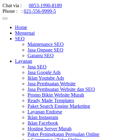
Chat via :
0853-1990-8189
Phone :
:
021-556-9999-5
Home
Mengenai
SEO
Maintenance SEO
Jasa Onpage SEO
Garansi SEO
Layanan
Jasa SEO
Jasa Google Ads
Iklan Youtube Ads
Jasa Pembuatan Website
Jasa Pembuatan Website dan SEO
Promo Bikin Website Murah
Ready Made Templates
Paket Search Engine Marketing
Layanan Endorse
Iklan Instagram
Iklan Facebook
Hosting Server Murah
Paket Peningkatan Penjualan Online
e-Commerce / Toko Online