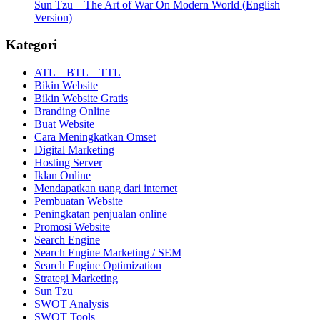
Sun Tzu – The Art of War On Modern World (English
Version)
Kategori
ATL – BTL – TTL
Bikin Website
Bikin Website Gratis
Branding Online
Buat Website
Cara Meningkatkan Omset
Digital Marketing
Hosting Server
Iklan Online
Mendapatkan uang dari internet
Pembuatan Website
Peningkatan penjualan online
Promosi Website
Search Engine
Search Engine Marketing / SEM
Search Engine Optimization
Strategi Marketing
Sun Tzu
SWOT Analysis
SWOT Tools